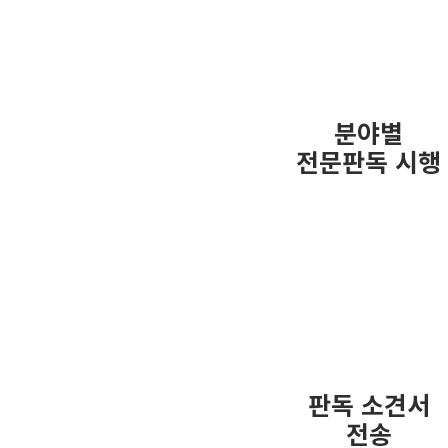
04
STEP
분야별
전문판독 시행
05
STEP
판독 소견서
전송