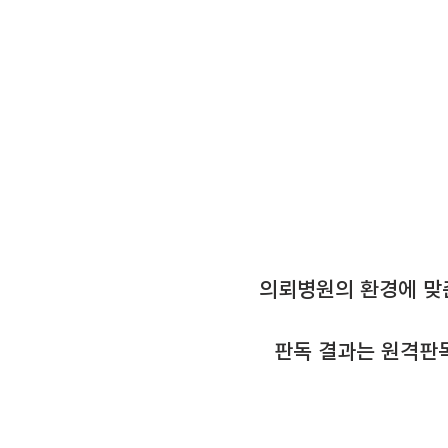
의뢰병원의 환경에 맞
판독 결과는 원격판독