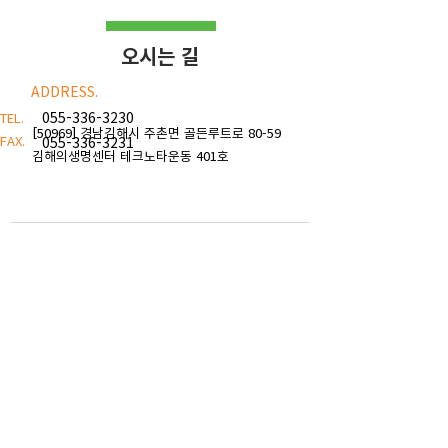
오시는 길
ADDRESS.
055-336-3230
TEL.
[50969] 경남김해시 주촌면 골든루트로 80-59
FAX.
055-336-3231
김해의생명센터 테크노타운동 401호