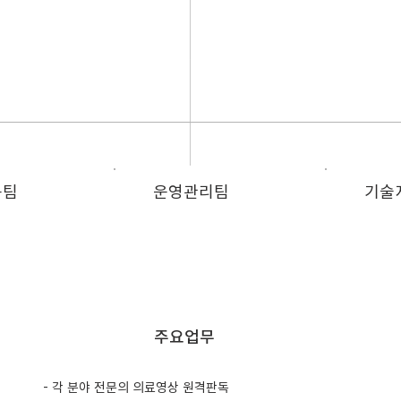
원장
독팀
운영관리팀
기술
주요업무
- 각 분야 전문의 의료영상 원격판독